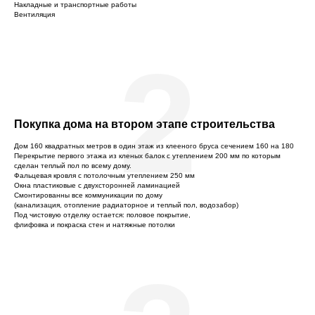
Накладные и транспортные работы
Вентиляция
2
Покупка дома на втором этапе строительства
Дом 160 квадратных метров в один этаж из клееного бруса сечением 160 на 180
Перекрытие первого этажа из кленых балок с утеплением 200 мм по которым
сделан теплый пол по всему дому.
Фальцевая кровля с потолочным утеплением 250 мм
Окна пластиковые с двухсторонней ламинацией
Смонтированны все коммуникации по дому
(канализация, отопление радиаторное и теплый пол, водозабор)
Под чистовую отделку остается: половое покрытие,
флифовка и покраска стен и натяжные потолки