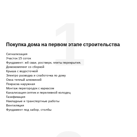
1
Покупка дома на первом этапе строительства
Сигнализация
Участок 15 соток
Фундамент: жб сваи, ростверк, плиты перекрытия.
Домокомплект со сборкой
Крыша с водосточкой
Электро разводка и слаботочка по дому
Окна теплый алюминий
Покраска наружная
Монтаж перегородок с каркасом
Канализация септик и переливной колодец
Газификация
Накладные и транспортные работы
Вентиляция
Фундамент под забор, столбы